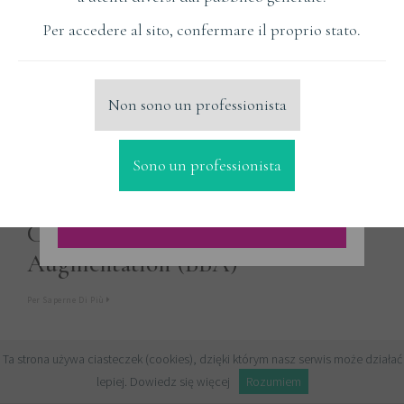
Per accedere al sito, confermare il proprio stato.
Non sono un professionista
Sono un professionista
NEW COURSE !!! BBA VIP
Course - Biological Bone
Augmentation (BBA)
Per Saperne Di Più
Ta strona używa ciasteczek (cookies), dzięki którym nasz serwis może działać
lepiej.
Dowiedz się więcej
Rozumiem