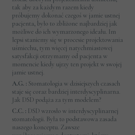
tak aby za każdym razem kiedy
próbujemy dokonać czegoś w jamie ustnej
pacjenta, było to zbliżone najbardziej jak
możliwe do ich wymarzonego ideału. Im
lepsi staniemy się w procesie projektowania
uśmiechu, tym więcej natychmiastowej
satysfakcji otrzymamy od pacjenta w
momencie kiedy ujrzy ten projekt w swojej
jamie ustnej.
A.G. :
Stomatologia w dzisiejszych czasach
staje się coraz bardziej interdyscyplinarna.
Jak DSD podąża za tym modelem?
C.C. :
DSD wzrosło w interdyscyplinarnej
stomatologii. Była to podstawowa zasada
naszego konceptu. Zawsze