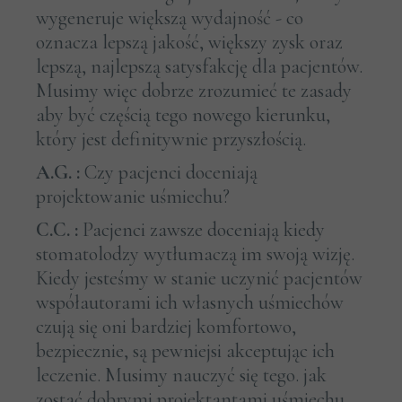
wygeneruje większą wydajność - co
oznacza lepszą jakość, większy zysk oraz
lepszą, najlepszą satysfakcję dla pacjentów.
Musimy więc dobrze zrozumieć te zasady
aby być częścią tego nowego kierunku,
który jest definitywnie przyszłością.
A.G. :
Czy pacjenci doceniają
projektowanie uśmiechu?
C.C. :
Pacjenci zawsze doceniają kiedy
stomatolodzy wytłumaczą im swoją wizję.
Kiedy jesteśmy w stanie uczynić pacjentów
współautorami ich własnych uśmiechów
czują się oni bardziej komfortowo,
bezpiecznie, są pewniejsi akceptując ich
leczenie. Musimy nauczyć się tego. jak
zostać dobrymi projektantami uśmiechu,