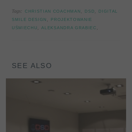
Tags:
,
,
CHRISTIAN COACHMAN
DSD
DIGITAL
,
SMILE DESIGN
PROJEKTOWANIE
,
,
UŚMIECHU
ALEKSANDRA GRABIEC
SEE ALSO