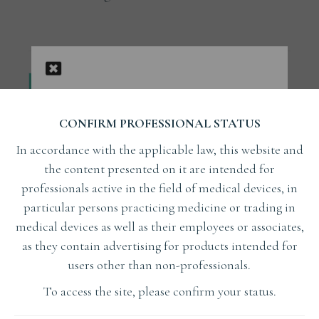
SEE MY COURSES
CONFIRM PROFESSIONAL STATUS
SEE MY ARTICLES
In accordance with the applicable law, this website and
the content presented on it are intended for
professionals active in the field of medical devices, in
particular persons practicing medicine or trading in
Tags:
,
,
,
IMPLANT
STOMATOLOG
SZKOLENIA
medical devices as well as their employees or associates,
,
,
WARSZTATY
WYKŁAD
as they contain advertising for products intended for
users other than non-professionals.
To access the site, please confirm your status.