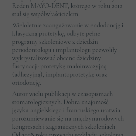
Reden MAYO-DENT, którego w roku 2012
stał się współwłaścicielem.
Wieloletnie zaangażowanie w endodoncję i
klasyczną protetykę, odbyte pełne
programy szkoleniowe z dziedzin
periodontologii i implantologii pozwoliły
wykrystalizować obecne dziedziny
fascynacji: protetykę małoinwazyjną
(adhezyjną), implantoprotetykę oraz
ortodoncję.
Autor wielu publikacji w czasopismach
stomatologicznych. Dobra znajomość
języka angielskiego i francuskiego ułatwia
porozumiewanie się na międzynarodowych
kongresach i zagranicznych szkoleniach.
Od 2008 roku prowadzi wykłady, szkolenia