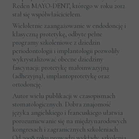
Reden MAYO-DENT, którego w roku 2012
stał się współwłaścicielem.
Wieloletnie zaangażowanie w endodoncję i
klasyczną protetykę, odbyte pełne
programy szkoleniowe z dziedzin
periodontologii i implantologii pozwoliły
wykrystalizować obecne dziedziny
fascynacji: protetykę małoinwazyjną
(adhezyjną), implantoprotetykę oraz
ortodoncję.
Autor wielu publikacji w czasopismach
stomatologicznych. Dobra znajomość
języka angielskiego i francuskiego ułatwia
porozumiewanie się na międzynarodowych
kongresach i zagranicznych szkoleniach.
Od 2008 roku prowadzi wykłady, szkolenia