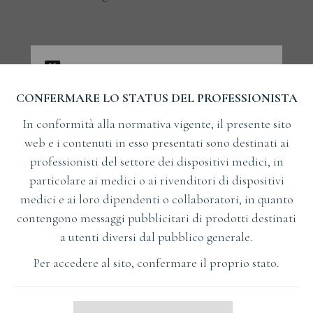
VEDI I MIEI CORSI
CONFERMARE LO STATUS DEL PROFESSIONISTA
In conformità alla normativa vigente, il presente sito
VEDI I MIEI ARTICOLI
web e i contenuti in esso presentati sono destinati ai
professionisti del settore dei dispositivi medici, in
particolare ai medici o ai rivenditori di dispositivi
medici e ai loro dipendenti o collaboratori, in quanto
Tag:
,
,
,
IMPLANT
STOMATOLOG
SZKOLENIA
contengono messaggi pubblicitari di prodotti destinati
,
,
WARSZTATY
WYKŁAD
a utenti diversi dal pubblico generale.
Per accedere al sito, confermare il proprio stato.