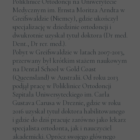
Poliklinice Ortodoncji na Uniwerytecie
Medycznym im. Ernsta Moritza Arndta w
Greifswaldzie (Niemcy), gdzie ukończył
specjalizację w dziedzinie ortodoncji i
dwukrotnie uzyskał tytuł doktora (Dr med.
Dent., Dr rer. med.).
Pobyt w Greifswaldzie w latach 2007-2013,
przerwany był krótkim stażem naukowym
na Dental School w Gold Coast
(Queensland) w Australii. Od roku 2013
podjął pracę w Poliklinice Ortodoncji
Szpitala Uniwersyteckiego im. Carla
Gustava Carusa w Dreznie, gdzie w roku
2016 uzyskał tytuł doktora habilitowanego
i gdzie do dziś pracuje zarówno jako lekarz
specjalista ortodonta, jak i nauczyciel
akademicki. Oprócz swojego głównego