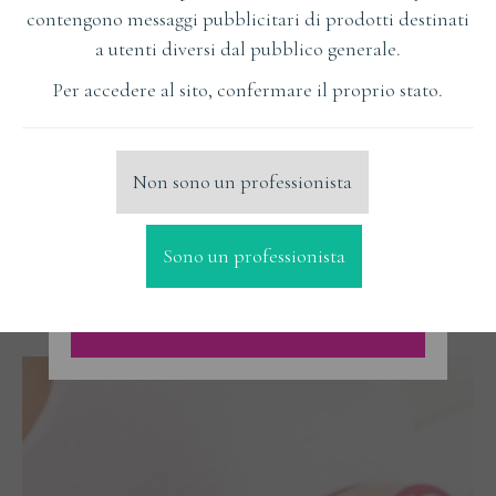
contengono messaggi pubblicitari di prodotti destinati
a utenti diversi dal pubblico generale.
VEDI I MIEI CORSI
Per accedere al sito, confermare il proprio stato.
VEDI I MIEI ARTICOLI
Non sono un professionista
Sono un professionista
CONTROLLA ANCHE