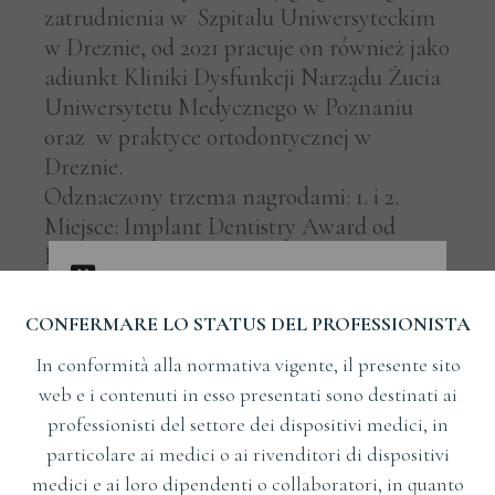
zatrudnienia w Szpitalu Uniwersyteckim
w Dreznie, od 2021 pracuje on również jako
adiunkt Kliniki Dysfunkcji Narządu Żucia
Uniwersytetu Medycznego w Poznaniu
oraz w praktyce ortodontycznej w
Dreznie.
Odznaczony trzema nagrodami: 1. i 2.
Miejsce: Implant Dentistry Award od
Niemieckiego Towarzystwa
Implantologicznego, 2010, 2016 (DGZI),
oraz Sparkasse-Förderpreis w
CONFERMARE LO STATUS DEL PROFESSIONISTA
Greifswaldzie, 2010. Autor wielu
In conformità alla normativa vigente, il presente sito
prezentacji i publikacji naukowych.
web e i contenuti in esso presentati sono destinati ai
professionisti del settore dei dispositivi medici, in
particolare ai medici o ai rivenditori di dispositivi
medici e ai loro dipendenti o collaboratori, in quanto