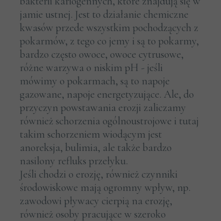
bakterii kariogennych, które znajdują się w
jamie ustnej. Jest to działanie chemiczne
kwasów przede wszystkim pochodzących z
pokarmów, z tego co jemy i są to pokarmy,
bardzo często owoce, owoce cytrusowe,
różne warzywa o niskim pH - jeśli
mówimy o pokarmach, są to napoje
gazowane, napoje energetyzujące. Ale, do
przyczyn powstawania erozji zaliczamy
również schorzenia ogólnoustrojowe i tutaj
takim schorzeniem wiodącym jest
anoreksja, bulimia, ale także bardzo
nasilony refluks przełyku.
Jeśli chodzi o erozję, również czynniki
środowiskowe mają ogromny wpływ, np.
zawodowi pływacy cierpią na erozję,
również osoby pracujące w szeroko