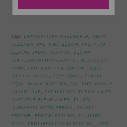
================
Tags:
,
EWA IWANICKA-GRZEGOREK
ADAM
,
,
KOLENDA
PASTA DO ZĘBÓW
PASTY DO
,
,
ZĘBÓW
SKŁAD PASTY DO ZĘBÓW
,
WARSZAWSKI UNIWERSYTET MEDYCZNY
,
,
,
WUM
PROFILAKTYKA
ZDROWE ZĘBY
,
,
ZĘBY MLECZNE
ZĘBY STAŁE
TKANKI
,
,
,
,
ZĘBA
BŁONA ŚLUZOWA
PACJENT
ORAL-B
,
,
,
CLINIC LINE
SATIN FLOSS
BLEND-A-MED
,
,
INSTYTUT BLEND-A-MED
FLUOR
,
NADWRAŻLIWOŚĆ ZĘBÓW
KANAŁY
,
,
ZĘBOWE
EROZJA SZKLIWA
FLUOREK
,
,
CYNY
REMINERALIZACJA SZKLIWA
JONY