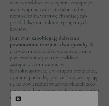
warstwę szkliwa oraz zębiny, zastępując
atom wapnia, tworzą tą taką trudno
rozpuszczalną warstwę chroniącą ząb
przed dalszymi atakami egzogennych
kwasów.
Jony cyny zapobiegają dalszemu
powstawaniu erozji na dwa sposoby.
W
pierwszym przypadku wbudowują się w
powierzchniową warstwę szkliwa,
zastępując atom wapnia w
hydroksyapatycie, a w drugim przypadku,
z jonami pochodzącymi ze śliny, wytrącają
się na powierzchni twardych tkanek zęba,
tworząc rodzaj warstwy ochronnej i trudno
rozpuszczalnej dla egzogennych kwasów,
co niejako - obniżając krytyczne pH