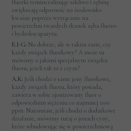
fluorki remineralizując szkliwo i zębinę
zwiększają odporność na środowisko
kwaśne poprzez wytrącanie na
powierzchni twardych tkanek zęba fluoro-
i hydroksyapatytu.
E.I-G:
No dobrze, ale w takim razie, czy
każdy związek fluorkowy? A może tu
mówimy o jakimś specjalnym związku
fluoru, jeżeli tak to z czym?
A.K:
Jeśli chodzi o same jony fluorkowe,
każdy związek fluoru, który posiada,
zawiera w sobie zjonizowany fluor o
odpowiednim stężeniu co najmniej 1100
ppm. Natomiast, jeśli chodzi o dodatkowe
działanie, mówimy tutaj o jonach cyny,
które wbudowując się w powierzchniową