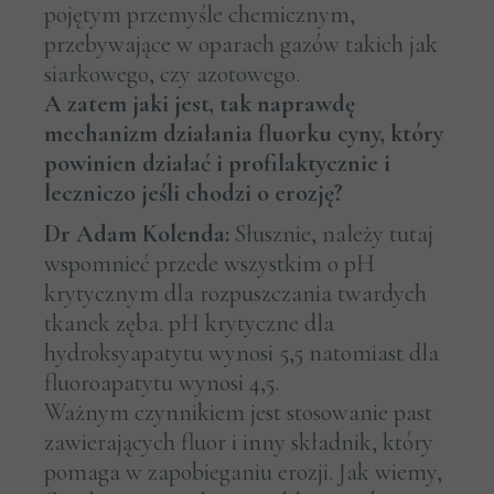
pojętym przemyśle chemicznym,
przebywające w oparach gazów takich jak
siarkowego, czy azotowego.
A zatem jaki jest, tak naprawdę
mechanizm działania fluorku cyny, który
powinien działać i profilaktycznie i
leczniczo jeśli chodzi o erozję?
Dr Adam Kolenda:
Słusznie, należy tutaj
wspomnieć przede wszystkim o pH
krytycznym dla rozpuszczania twardych
tkanek zęba. pH krytyczne dla
hydroksyapatytu wynosi 5,5 natomiast dla
fluoroapatytu wynosi 4,5.
Ważnym czynnikiem jest stosowanie past
zawierających fluor i inny składnik, który
pomaga w zapobieganiu erozji. Jak wiemy,