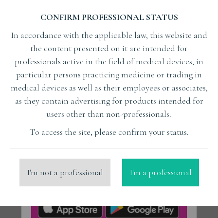
twardych tkanek zęba - zapobiega
dalszemu powstawaniu erozji.
CONFIRM PROFESSIONAL STATUS
E.I-G:
Zatem, podsumowując możemy
In accordance with the applicable law, this website and
powiedzieć, że
przewagę działania
the content presented on it are intended for
fluorku cyny nad fluorkiem sodu, czy
professionals active in the field of medical devices, in
monofluorofosforanem upatrujemy w
particular persons practicing medicine or trading in
tworzeniu silniejszych niż w przypadku
medical devices as well as their employees or associates,
innych fluorków, połączeń z wolnymi
as they contain advertising for products intended for
jonami wapniowymi lub fosforanowymi
users other than non-professionals.
w szkliwie.
To access the site, please confirm your status.
Następne spotkanie będzie poświęcone
działaniu antybakteryjnemu fluorku cyny.
I'm not a professional
I'm a professional
Była to audycja czwarta z cyklu edukacyjnego
prowadzonego wspólnie z Instytutem Blend-a-
med Oral-B