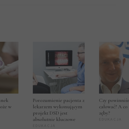
unek
Porozumienie pacjenta z
Czy powinniśm
oże w
lekarzem wykonującym
całować? A co 
projekt DSD jest
zęby?
absolutnie kluczowe
EDUKACJA
EDUKACJA