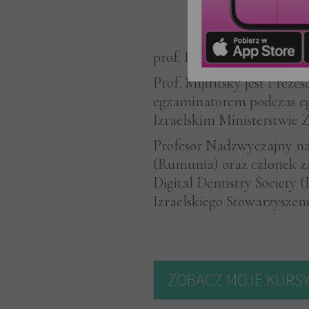
prof. Eitan Mijiritsky
Prof. Mijiritsky jest Preze
egzaminatorem podczas eg
Izraelskim Ministerstwie 
Profesor Nadzwyczajny na
(Rumunia) oraz członek 
Digital Dentistry Society 
Izraelskiego Stowarzyszen
ZOBACZ MOJE KURS