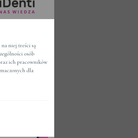
a niej treści są
zególności osób
raz ich pracowników
znaczonych dla