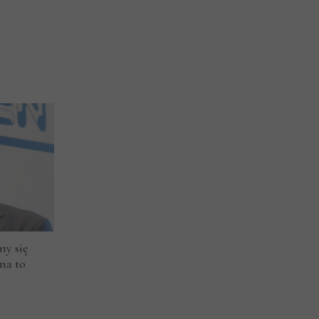
y się
na to