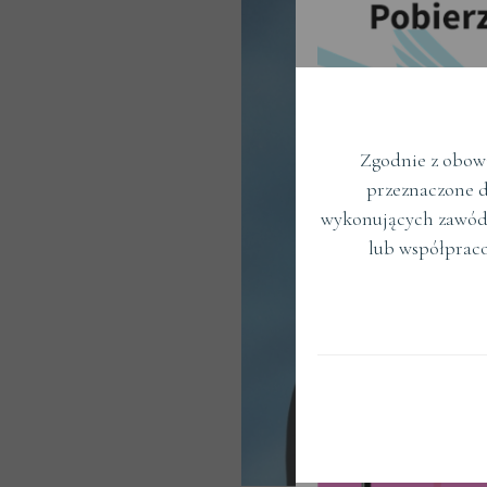
Zgodnie z obowi
przeznaczone d
wykonujących zawód
lub współprac