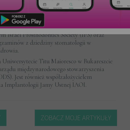
sem Israel Prosthodontics Society (IPS) oraz
zaminów z dziedziny stomatologii w
Zdrowia.
 Uniwersytecie Titu Maioresco w Bukareszcie
zarządu międzynarodowego stowarzyszenia
(DDS). Jest również współzałożycielem
ia Implantologii Jamy Ustnej IAOI.
Y
ZOBACZ MOJE ARTYKUŁY