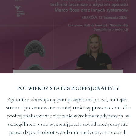
POTWIERDŹ STATUS PROFESJONALISTY
Zgodnie z obowiązującymi przepisami prawa, niniejsza
strona i prezentowane na niej treści są przeznaczone dla
profesjonalistów w dziedzinie wyrobów medycznych, w
Ektopowe wyrzynanie pierwszych
szczególności osób wykonujących zawód medyczny lub
prowadzących obrót wyrobami medycznymi oraz ich
trzonowców stałych: efektywne