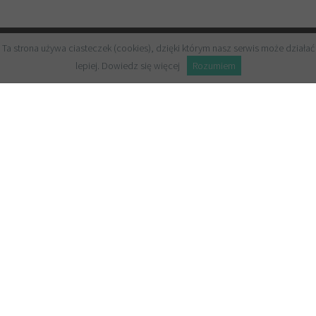
Ta strona używa ciasteczek (cookies), dzięki którym nasz serwis może działać
lepiej.
Dowiedz się więcej
Rozumiem