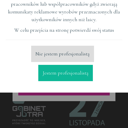
pracowników lub współpracowników gdyż zwierają
techniki lecznicze z użyciem aparatu
komunikaty reklamowe wyrobów przeznaczonych dla
Marco Rosa oraz innych systemów
użytkowników innych niż laicy.
ORTODONCJA
tematyka
W celu przejścia na stronę potwierdź swój status
Czytaj Więcej
Nie jestem profesjonalistą
Jestem profesjonalistą