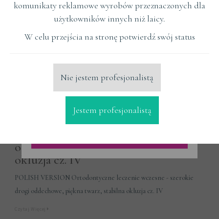
komunikaty reklamowe wyrobów przeznaczonych dla
użytkowników innych niż laicy.
W celu przejścia na stronę potwierdź swój status
Nie jestem profesjonalistą
Jestem profesjonalistą
POLISH VERSION Ortodontyczne
leczenie wczesne - szerokie drogi
oddechowe, piękna twarz, stabilna
okluzja cz. IV
POLISH VERSION Ortodontyczne leczenie wczesne - szerokie
drogi oddechowe, piękna twarz, stabilna okluzja cz. IV
Czytaj Więcej