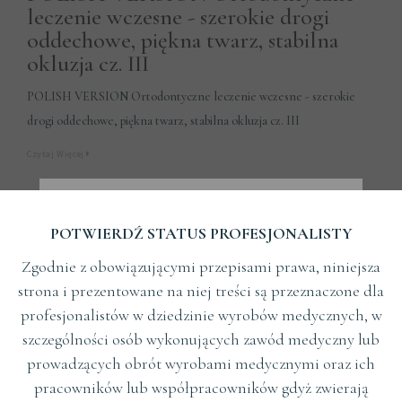
leczenie wczesne - szerokie drogi
oddechowe, piękna twarz, stabilna
okluzja cz. III
POLISH VERSION Ortodontyczne leczenie wczesne - szerokie
drogi oddechowe, piękna twarz, stabilna okluzja cz. III
Czytaj Więcej
POTWIERDŹ STATUS PROFESJONALISTY
Zgodnie z obowiązującymi przepisami prawa, niniejsza
strona i prezentowane na niej treści są przeznaczone dla
profesjonalistów w dziedzinie wyrobów medycznych, w
szczególności osób wykonujących zawód medyczny lub
prowadzących obrót wyrobami medycznymi oraz ich
pracowników lub współpracowników gdyż zwierają