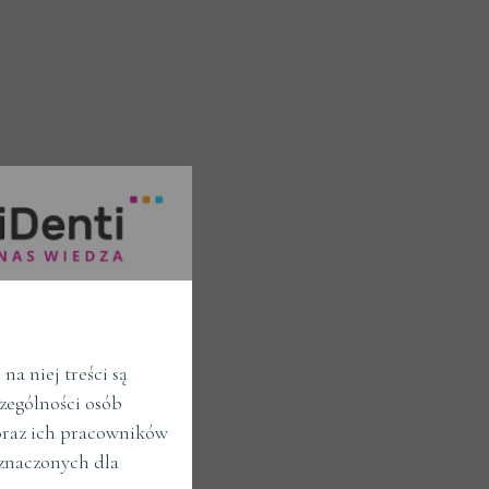
a niej treści są
zególności osób
raz ich pracowników
znaczonych dla