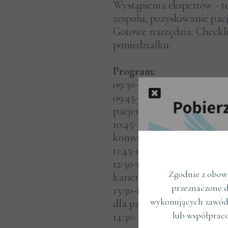
Wystąpienia ekspertów - 
zespołu, pozyskiwanie pac
Gotowe narzędzia: Checkli
poniedziałku.
Program:
09:30-09:45 - rozpoczęcie 
09:45-10:45 - blok eksper
pacjentów, zmiana wizeru
10:45-11:45 - blok eksperck
konwersje z konsultacji, r
11:45-12:30 - przerwa / ne
12:30-13:30 - blok eksperck
Zgodnie z obowi
kariery, delegowanie zada
przeznaczone d
13:30-14:30 - blok eksperck
wykonujących zawód
dla pacjentów, porównani
lub współprac
14:30-15:15 - przerwa / ne