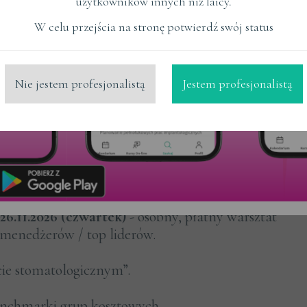
i 5 (finanse gabinetu - budżet, konwersje,
użytkowników innych niż laicy.
rciu o koszty
W celu przejścia na stronę potwierdź swój status
ki 6 sprzedaż gabinetu - wycena gabinetu,
pułapki M&A
Nie jestem profesjonalistą
Jestem profesjonalistą
MA, eksperci w panelu z partnerami jako finał
onferencji
 relacje i wymienić się doświadczeniami:
tworking / wino / muzyka
26.11.2026 (czwartek)
- osobny, płatny warsztat
, menedżerów / top liderów.
cie stomatologicznym”.
enchmarki grup kosztowych,