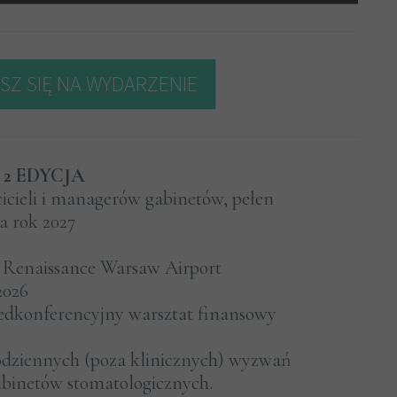
SZ SIĘ NA WYDARZENIE
 2 EDYCJA
icieli i managerów gabinetów, pełen
a rok 2027
 Renaissance Warsaw Airport
 2026
zedkonferencyjny warsztat finansowy
odziennych (poza klinicznych) wyzwań
abinetów stomatologicznych.