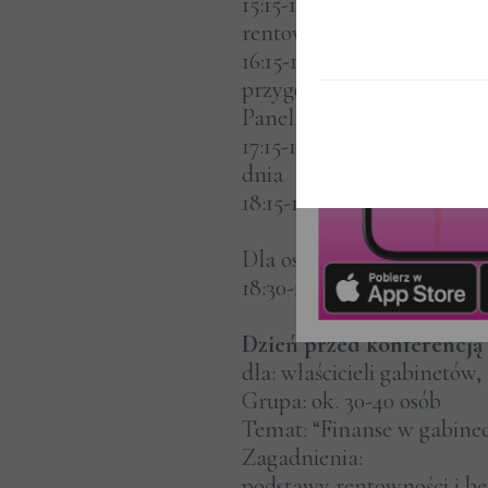
15:15-16:15 - blok eksperck
rentowność, cennik w opa
16:15-17:15 - blok eksperc
przygotowanie do exitu, 
Panel dyskusyjny
17:15-18:15 - Open Wine A
dnia
18:15-18:30 - zakończenie k
Dla osób chcących pogłębić
18:30-22:00 - Kolacja / ne
Dzień przed konferencją 
dla: właścicieli gabinetów
Grupa: ok. 30-40 osób
Temat: “Finanse w gabine
Zagadnienia:
podstawy rentowności i b