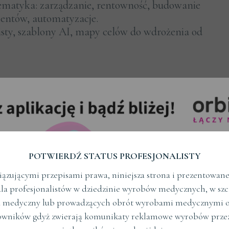
tematyka: zarządzanie, rentowność, budowanie
jentów, automatyzacje.
sty, szablony AI, mapy celów do wdrożenia od
konferencji
cki 1 marketing gabinetu - pozyskiwanie nowych
nku gabinetu
i 2 sprzedaż usług stomatologicznych -
ola opiekun pacjenta
tworking / czas dla partnerów
POTWIERDŹ STATUS PROFESJONALISTY
i 3 budowanie zespołu - rekrutacja i ścieżka
ązującymi przepisami prawa, niniejsza strona i prezentowane n
ń, układanie czynności w procesy
la profesjonalistów w dziedzinie wyrobów medycznych, w szc
i 4 technologie - ułatwienia w pracy i korzyści
 medyczny lub prowadzących obrót wyrobami medycznymi o
e dostępnych narzędzi
owników gdyż zwierają komunikaty reklamowe wyrobów prze
tworking / czas dla partnerów