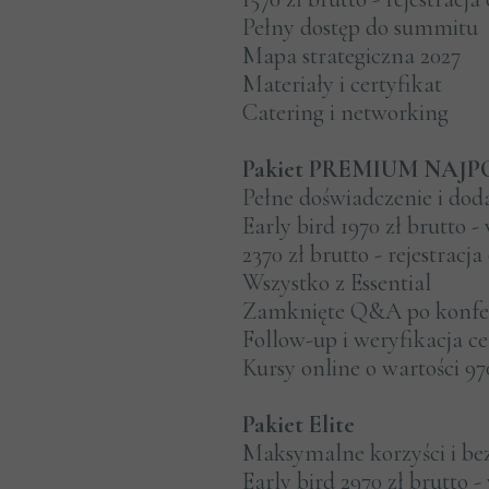
Pełny dostęp do summitu
Mapa strategiczna 2027
Materiały i certyfikat
Catering i networking
Pakiet PREMIUM NAJ
Pełne doświadczenie i dod
Early bird 1970 zł brutto -
2370 zł brutto - rejestracja
Wszystko z Essential
Zamknięte Q&A po konfer
Follow-up i weryfikacja c
Kursy online o wartości 97
Pakiet Elite
Maksymalne korzyści i be
Early bird 2970 zł brutto -