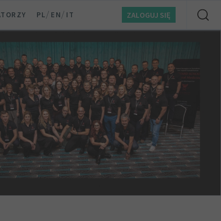
/
/
ATORZY
PL
EN
IT
ZALOGUJ SIĘ