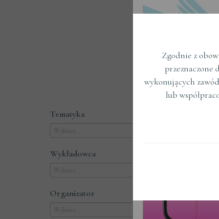
Zgodnie z obowi
przeznaczone d
Term
wykonujących zawód
lub współprac
Tematyka
Wykładowca
Organizator