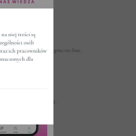
a niej treści są
zególności osób
Kursy dostępne on-line
raz ich pracowników
znaczonych dla
eriów wyszukiwania.
erz kryteria.