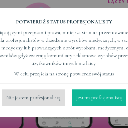
Kalendarium wydarzeń
POTWIERDŹ STATUS PROFESJONALISTY
ązującymi przepisami prawa, niniejsza strona i prezentowane n
la profesjonalistów w dziedzinie wyrobów medycznych, w szc
in od
Termin do
 medyczny lub prowadzących obrót wyrobami medycznymi o
owników gdyż zwierają komunikaty reklamowe wyrobów prze
użytkowników innych niż laicy.
W celu przejścia na stronę potwierdź swój status
Brak wyników dla wybranych kryt
Nie jestem profesjonalistą
Jestem profesjonalistą
Wyszukaj ponownie lub rozsz