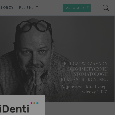
/
/
ATORZY
PL
EN
IT
ZALOGUJ SIĘ