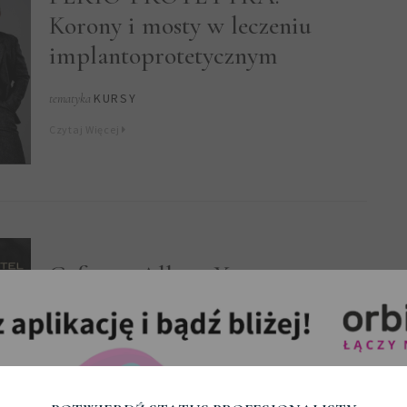
Korony i mosty w leczeniu
implantoprotetycznym
KURSY
tematyka
Czytaj Więcej
Cyfrowe All-on-X.
Pełnołukowe stałe i
zdejmowalne rekonstrukcje
na implantach