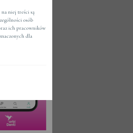
a niej treści są
zególności osób
raz ich pracowników
znaczonych dla