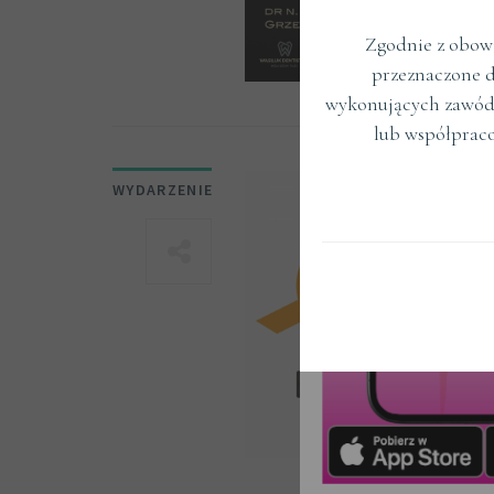
Zgodnie z obowi
przeznaczone d
wykonujących zawód
lub współprac
WYDARZENIE