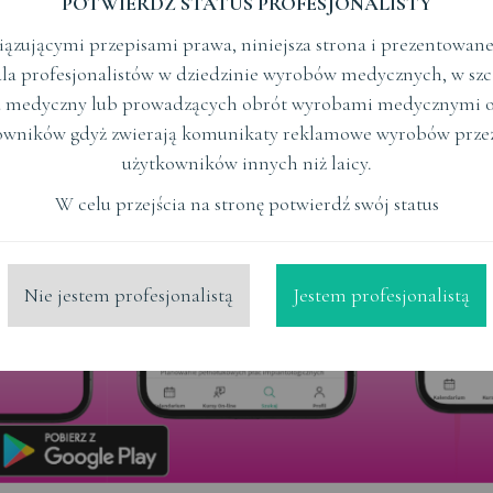
POTWIERDŹ STATUS PROFESJONALISTY
KURSY
tematyka
Czytaj Więcej
ązującymi przepisami prawa, niniejsza strona i prezentowane n
la profesjonalistów w dziedzinie wyrobów medycznych, w szc
 medyczny lub prowadzących obrót wyrobami medycznymi o
owników gdyż zwierają komunikaty reklamowe wyrobów prze
użytkowników innych niż laicy.
W celu przejścia na stronę potwierdź swój status
ERGONOMIA W
STOMATOLOGII
Nie jestem profesjonalistą
Jestem profesjonalistą
ZACHOWAWCZA
tematyka
Czytaj Więcej