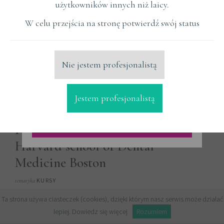
użytkowników innych niż laicy.
W celu przejścia na stronę potwierdź swój status
Nie jestem profesjonalistą
Jestem profesjonalistą
Mastering Regeneration in
Periodontics and Implantology -
Harvard school of Dental
Medicine Boston
KURSY
tematyka
Czytaj Więcej
Ta strona używa ciasteczek (cookies), dzięki którym nasz serwis może działać
lepiej.
Dowiedz się więcej
Rozumiem